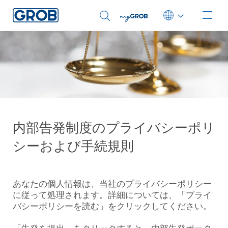
Deutsch
English (US)
Português
中文
Italiano
内部告発制度のプライバシーポリ
日本語
シーおよび手続規則
あなたの個人情報は、当社のプライバシーポリシー
に従って処理されます。詳細については、「プライ
バシーポリシーを読む」をクリックしてください。