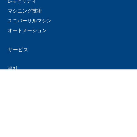
E-モビリティ
マシニング技術
ユニバーサルマシン
オートメーション
サービス
当社
生産拠点支店
コンピタンス
一般的な取引条件
内部通報システム
利用規約
お問い合わせ
個人データ保護方針
Cookieに関する通知