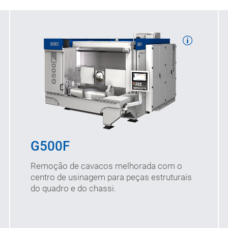
Curso de usinagem: 1.550/875/790
no eixo X/Y/Z (mm)
Velocidades (máx.): 70/50/90
no eixo X/Y/Z (m/min)
G500F
Diâmetro de interferência: 1.120
(mm)
Remoção de cavacos melhorada com o
centro de usinagem para peças estruturais
do quadro e do chassi.