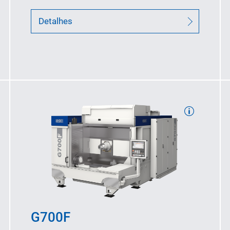
Detalhes
Curso de usinagem: 1.450/990/1.035
no eixo X/Y/Z (mm)
Velocidades (máx
.): 60/75/100
no eixo X/Y/Z (m/min)
G700F
Diâmetro de interferência: 1.500