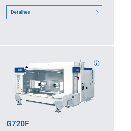
Detalhes
Curso de usinagem: 1.450/1.200/1.035
no eixo X/Y/Z (mm)
Velocidades (máx.): 80/50/100
no eixo X/Y/Z (m/min)
G720F
Diâmetro de interferência: 2x1.500