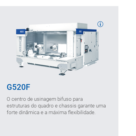
Curso de usinagem: 1.450/1.200/1.035
no eixo X/Y/Z (mm)
Velocidades (máx.): 80/50/100
no eixo X/Y/Z (m/min)
G520F
Diâmetro de interferência: 2x1.200
(mm)
O centro de usinagem bifuso para
estruturas do quadro e chassis garante uma
forte dinâmica e a máxima flexibilidade.