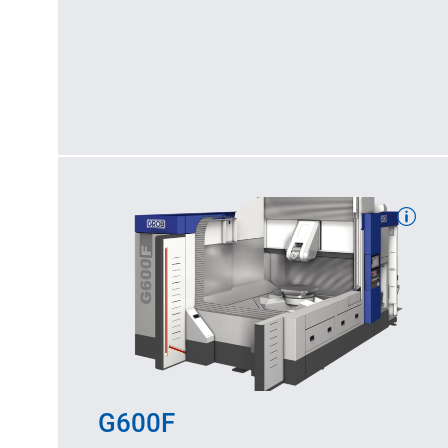
Curso de usinagem: 1.730/1.265/1.100
no eixo X/Y/Z (mm)
Velocidades (máx
.): 95/60/50
no eixo X/Y/Z (m/min)
G600F
Diâmetro de interferência: 2.220