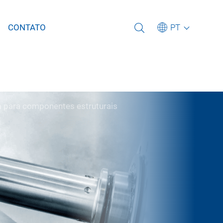
Selecione uma outra língua
PT
CONTATO
Deutsch
English (US)
em
Português
m para
中文
 para componentes estruturais
urais
Italiano
em para mega e
日本語
s
Para a linha de assistência
Para nossas unidades de
GROB
Assine nossa Newsletter
produção e filiais
Para nossas vagas atuais
 para perfis
s modulares