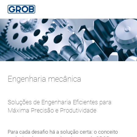
O usuário foi automaticamente redirecionado para
nosso site em português
You were automatically redirected to our Portuguese website.
Deutsch
OK
Selecione uma outra língua
English (US)
Português
中文
Italiano
Engenharia mecânica
日本語
Soluções de Engenharia Eficientes para
Máxima Precisão e Produtividade
Para cada desafio há a solução certa: o conceito