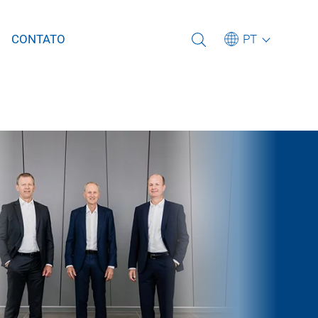
Selecione uma outra língua
PT
CONTATO
Deutsch
English (US)
Português
中文
Italiano
日本語
Para a linha de assistência
Para nossas unidades de
GROB
Assine nossa Newsletter
produção e filiais
Para nossas vagas atuais