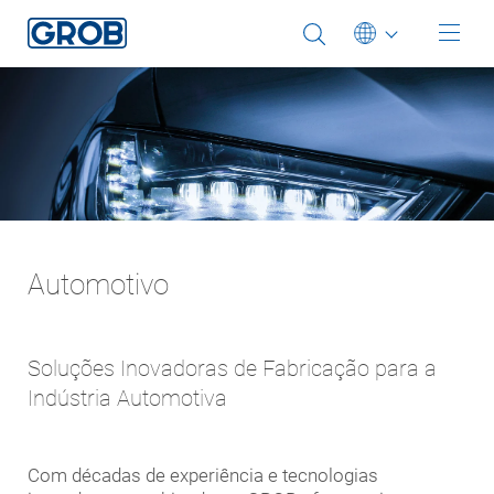
Deutsch
English (US)
Português
中文
Italiano
Automotivo
日本語
Soluções Inovadoras de Fabricação para a
Indústria Automotiva
Com décadas de experiência e tecnologias