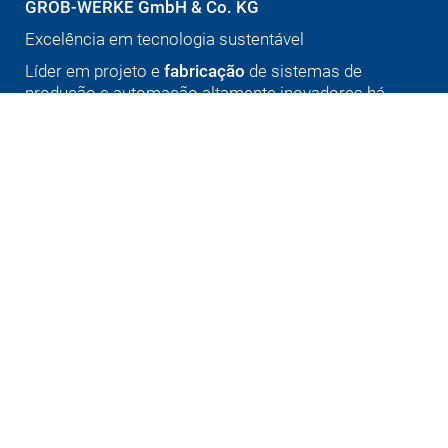
GROB-WERKE GmbH & Co. KG
Excelência em tecnologia sustentável
Líder em projeto e
fabricação
de sistemas de
produção e automação altamente inovadores há
quase 100 anos.
Deutsch
English (US)
Português
中文
Italiano
日本語
Produtos
Eletromobilidade
Tecnologia de usinagem
Máquinas universais