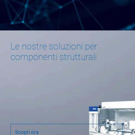
Le nostre soluzioni per
componenti strutturali
Diagnostica mandrino GROB
(GSD)
La diagnostica mandrino di GROB è un
sistema per il monitoraggio automatico
dello stato dell'elettromandrino. I vantaggi
sono la lunga durata dell'elettromandrino, la
Scopri ora
riduzione dell'usura dell'utensile e la