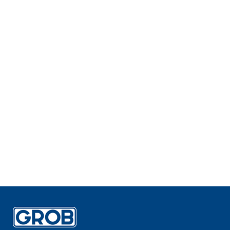
Sistema di rilevamento
trucioli nel mandrino GROB
(SiS)
Il sistema consente l'identificazione
precoce di campi di tensione del pezzo
causati dalla penetrazione di trucioli tra la
superficie di accoppiamento HSK e il naso
mandrino da 10 µm. In questo modo
vengono ottimizzati il processo di
lavorazione e il collegamento e si evitano
danni.