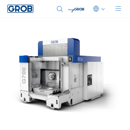
Deutsch
English (US)
Português
中文
Italiano