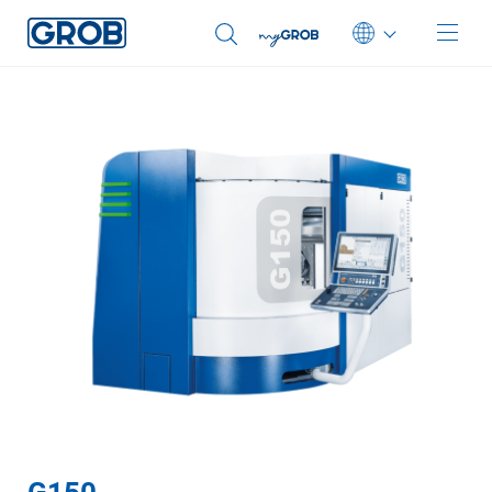
Deutsch
English (US)
Português
中文
Italiano