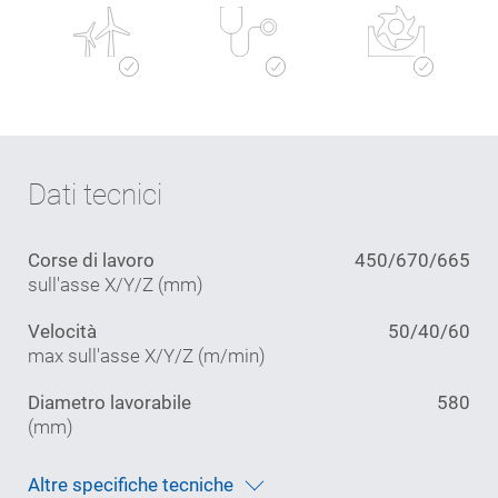
Meccanica
Aerospaziale
generale
Tecnologie
Tecnica
Costruzione
energetiche
medica
di utensili e
stampi
Dati tecnici
Corse di lavoro
450/670/665
sull'asse X/Y/Z (mm)
Velocità
50/40/60
max sull'asse X/Y/Z (m/min)
Diametro lavorabile
580
(mm)
Altre specifiche tecniche