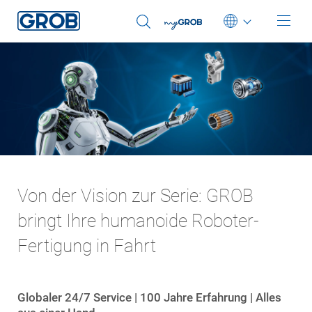
Deutsch
English (US)
Português
中文
Italiano
Von der Vision zur Serie: GROB
bringt Ihre humanoide Roboter-
Fertigung in Fahrt
Globaler 24/7 Service | 100 Jahre Erfahrung | Alles